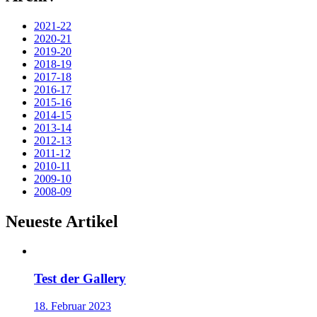
2021-22
2020-21
2019-20
2018-19
2017-18
2016-17
2015-16
2014-15
2013-14
2012-13
2011-12
2010-11
2009-10
2008-09
Neueste Artikel
Test der Gallery
18. Februar 2023