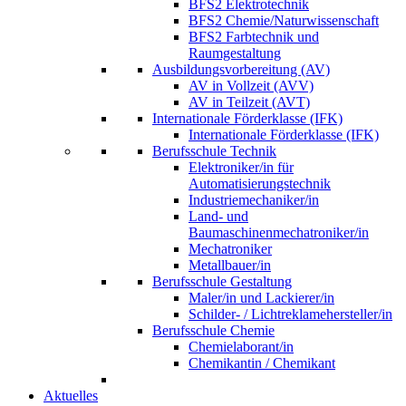
BFS2 Elektrotechnik
BFS2 Chemie/Naturwissenschaft
BFS2 Farbtechnik und
Raumgestaltung
Ausbildungsvorbereitung (AV)
AV in Vollzeit (AVV)
AV in Teilzeit (AVT)
Internationale Förderklasse (IFK)
Internationale Förderklasse (IFK)
Berufsschule Technik
Elektroniker/in für
Automatisierungstechnik
Industriemechaniker/in
Land- und
Baumaschinenmechatroniker/in
Mechatroniker
Metallbauer/in
Berufsschule Gestaltung
Maler/in und Lackierer/in
Schilder- / Lichtreklamehersteller/in
Berufsschule Chemie
Chemielaborant/in
Chemikantin / Chemikant
Aktuelles