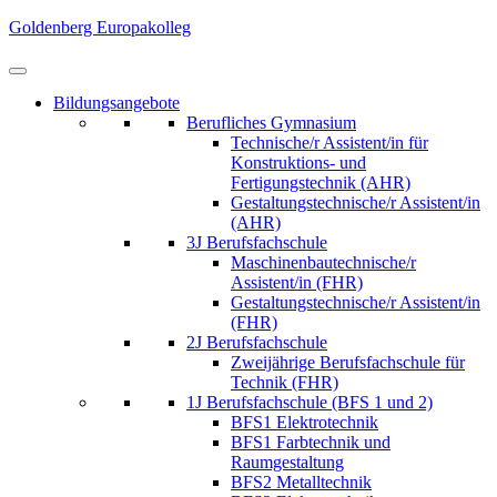
Skip
Goldenberg Europakolleg
to
content
(Press
Bildungsangebote
Enter)
Berufliches Gymnasium
Technische/r Assistent/in für
Konstruktions- und
Fertigungstechnik (AHR)
Gestaltungstechnische/r Assistent/in
(AHR)
3J Berufsfachschule
Maschinenbautechnische/r
Assistent/in (FHR)
Gestaltungstechnische/r Assistent/in
(FHR)
2J Berufsfachschule
Zweijährige Berufsfachschule für
Technik (FHR)
1J Berufsfachschule (BFS 1 und 2)
BFS1 Elektrotechnik
BFS1 Farbtechnik und
Raumgestaltung
BFS2 Metalltechnik