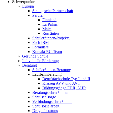
Schwerpunkte
Europa
Strategische Partnerschaft
Partner
Finnland
La Palma
Malta
Rumänien
Schüler*innen-Projekte
Fach IBM
Formulare
Kontakt EU-Team
Gesunde Schule
Individuelle Förderung
Beratung
Schüler*innen-Beratung
Laufbahnberatung
Berufsfachschule Typ I und II
Klassen AVV und AVT
Bildungsgänge FHR, AHR
Beratungslehrer*innen
Schulseelsorge
Verbindungslehrer*innen
Schulsozialarbeit
Drogenberatung