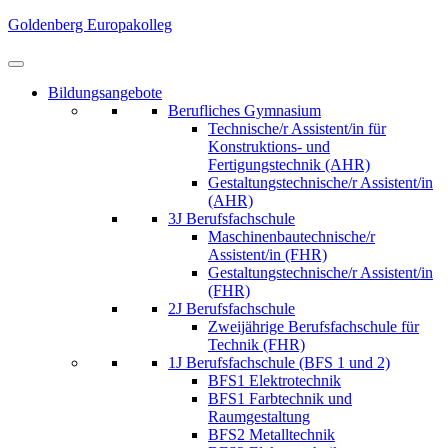
Skip
Goldenberg Europakolleg
to
content
(Press
Bildungsangebote
Enter)
Berufliches Gymnasium
Technische/r Assistent/in für
Konstruktions- und
Fertigungstechnik (AHR)
Gestaltungstechnische/r Assistent/in
(AHR)
3J Berufsfachschule
Maschinenbautechnische/r
Assistent/in (FHR)
Gestaltungstechnische/r Assistent/in
(FHR)
2J Berufsfachschule
Zweijährige Berufsfachschule für
Technik (FHR)
1J Berufsfachschule (BFS 1 und 2)
BFS1 Elektrotechnik
BFS1 Farbtechnik und
Raumgestaltung
BFS2 Metalltechnik