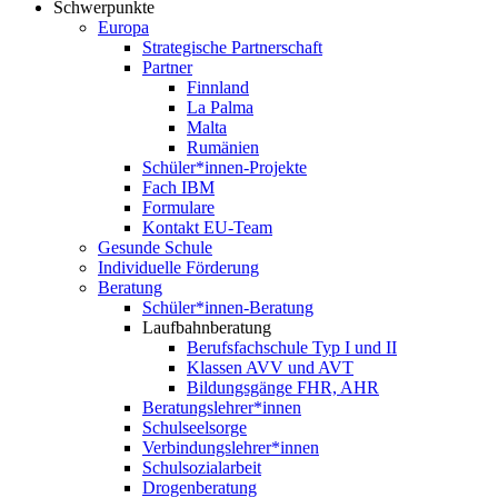
Schwerpunkte
Europa
Strategische Partnerschaft
Partner
Finnland
La Palma
Malta
Rumänien
Schüler*innen-Projekte
Fach IBM
Formulare
Kontakt EU-Team
Gesunde Schule
Individuelle Förderung
Beratung
Schüler*innen-Beratung
Laufbahnberatung
Berufsfachschule Typ I und II
Klassen AVV und AVT
Bildungsgänge FHR, AHR
Beratungslehrer*innen
Schulseelsorge
Verbindungslehrer*innen
Schulsozialarbeit
Drogenberatung