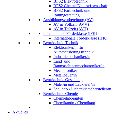
BFS2 Elektrotechnik
BFS2 Chemie/Naturwissenschaft
BFS2 Farbtechnik und
Raumgestaltung
Ausbildungsvorbereitung (AV)
AV in Vollzeit (AVV)
AV in Teilzeit (AVT)
Internationale Förderklasse (IFK)
Internationale Förderklasse (IFK)
Berufsschule Technik
Elektroniker/in für
Automatisierungstechnik
Industriemechaniker/in
Land- und
Baumaschinenmechatroniker/in
Mechatroniker
Metallbauer/in
Berufsschule Gestaltung
Maler/in und Lackierer/in
Schilder- / Lichtreklamehersteller/in
Berufsschule Chemie
Chemielaborant/in
Chemikantin / Chemikant
Aktuelles