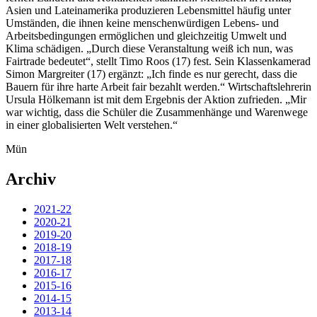
Asien und Lateinamerika produzieren Lebensmittel häufig unter
Umständen, die ihnen keine menschenwürdigen Lebens- und
Arbeitsbedingungen ermöglichen und gleichzeitig Umwelt und
Klima schädigen. „Durch diese Veranstaltung weiß ich nun, was
Fairtrade bedeutet“, stellt Timo Roos (17) fest. Sein Klassenkamerad
Simon Margreiter (17) ergänzt: „Ich finde es nur gerecht, dass die
Bauern für ihre harte Arbeit fair bezahlt werden.“ Wirtschaftslehrerin
Ursula Hölkemann ist mit dem Ergebnis der Aktion zufrieden. „Mir
war wichtig, dass die Schüler die Zusammenhänge und Warenwege
in einer globalisierten Welt verstehen.“
Mün
Archiv
2021-22
2020-21
2019-20
2018-19
2017-18
2016-17
2015-16
2014-15
2013-14