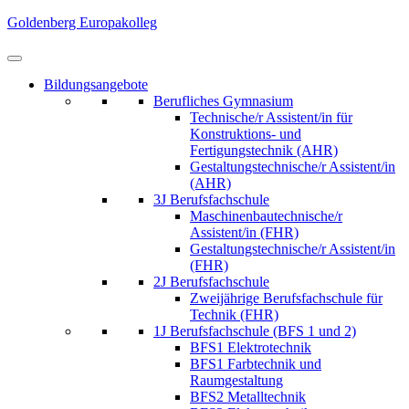
Skip
Goldenberg Europakolleg
to
content
(Press
Bildungsangebote
Enter)
Berufliches Gymnasium
Technische/r Assistent/in für
Konstruktions- und
Fertigungstechnik (AHR)
Gestaltungstechnische/r Assistent/in
(AHR)
3J Berufsfachschule
Maschinenbautechnische/r
Assistent/in (FHR)
Gestaltungstechnische/r Assistent/in
(FHR)
2J Berufsfachschule
Zweijährige Berufsfachschule für
Technik (FHR)
1J Berufsfachschule (BFS 1 und 2)
BFS1 Elektrotechnik
BFS1 Farbtechnik und
Raumgestaltung
BFS2 Metalltechnik