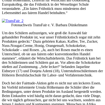
Ursula Hölkemann, Lehrerin für Wirtschaft am Goldenberg
Europakolleg, die das Frühstück in der Wesselinger Schule
veranstaltete. „Ein faires Frühstück muss mindestens drei
Lebensmittel aus fairem Handel beinhalten.“
Fotonachweis TransFair e. V. Barbara Dünkelmann
Um den Schülern aufzuzeigen, wie groß die Auswahl fair
gehandelter Produkte ist, war unser Frühstückstisch sogar mit zehn
Produkten gedeckt.“ Dazu gehörten Kakao, Kaffee, Tee, Zucker,
Nuss-Nougat-Creme, Honig, Orangensaft, Schokokekse,
Schokolade – und Rosen. „Ja, auch bei Rosen macht es einen
Unterschied, ob sie aus fairem oder konventionellen Handel
stammen“, erläutert die Wirtschaftslehrerin. Das Frühstück kam bei
den Schülerinnen und Schülern gut an. Vor allem die Schokokekse
stießen auf Zustimmung. „Sehr lecker!“ befanden Jaqueline
Eidneyer (17) und Donjeta Ademi (18), Unterstufenschülerinnen der
Höheren Berufsfachschule für Labor- und Verfahrenstechnik.
Doch bei der Fairtrade-Aktion geht es nicht nur um leckeres Essen.
Im Vorfeld informierte Ursula Hölkemann die Schüler über die
Bedingungen, unter denen Produkte im Ausland hergestellt werden.
Beim Einkaufen wird häufig nicht daran gedacht, dass viele Dinge,
die wir täglich gebrauchen, gar nicht bei uns wachsen, sondern aus
fernen Ländern und Kontinenten stammen. Menschen in Afrika,