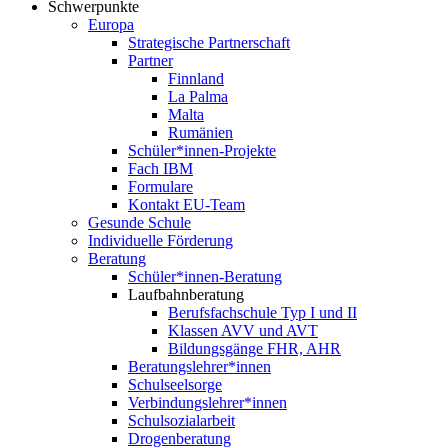
Schwerpunkte
Europa
Strategische Partnerschaft
Partner
Finnland
La Palma
Malta
Rumänien
Schüler*innen-Projekte
Fach IBM
Formulare
Kontakt EU-Team
Gesunde Schule
Individuelle Förderung
Beratung
Schüler*innen-Beratung
Laufbahnberatung
Berufsfachschule Typ I und II
Klassen AVV und AVT
Bildungsgänge FHR, AHR
Beratungslehrer*innen
Schulseelsorge
Verbindungslehrer*innen
Schulsozialarbeit
Drogenberatung