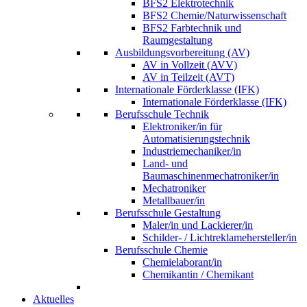
BFS2 Elektrotechnik
BFS2 Chemie/Naturwissenschaft
BFS2 Farbtechnik und
Raumgestaltung
Ausbildungsvorbereitung (AV)
AV in Vollzeit (AVV)
AV in Teilzeit (AVT)
Internationale Förderklasse (IFK)
Internationale Förderklasse (IFK)
Berufsschule Technik
Elektroniker/in für
Automatisierungstechnik
Industriemechaniker/in
Land- und
Baumaschinenmechatroniker/in
Mechatroniker
Metallbauer/in
Berufsschule Gestaltung
Maler/in und Lackierer/in
Schilder- / Lichtreklamehersteller/in
Berufsschule Chemie
Chemielaborant/in
Chemikantin / Chemikant
Aktuelles