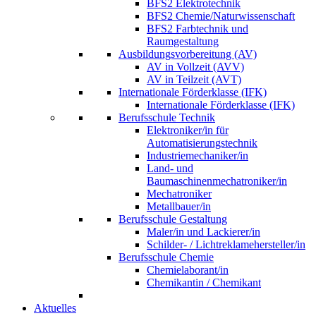
BFS2 Elektrotechnik
BFS2 Chemie/Naturwissenschaft
BFS2 Farbtechnik und
Raumgestaltung
Ausbildungsvorbereitung (AV)
AV in Vollzeit (AVV)
AV in Teilzeit (AVT)
Internationale Förderklasse (IFK)
Internationale Förderklasse (IFK)
Berufsschule Technik
Elektroniker/in für
Automatisierungstechnik
Industriemechaniker/in
Land- und
Baumaschinenmechatroniker/in
Mechatroniker
Metallbauer/in
Berufsschule Gestaltung
Maler/in und Lackierer/in
Schilder- / Lichtreklamehersteller/in
Berufsschule Chemie
Chemielaborant/in
Chemikantin / Chemikant
Aktuelles