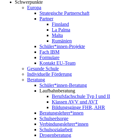
Schwerpunkte
Europa
Strategische Partnerschaft
Partner
Finnland
La Palma
Malta
Rumänien
Schüler*innen-Projekte
Fach IBM
Formulare
Kontakt EU-Team
Gesunde Schule
Individuelle Förderung
Beratung
Schüler*innen-Beratung
Laufbahnberatung
Berufsfachschule Typ I und II
Klassen AVV und AVT
Bildungsgänge FHR, AHR
Beratungslehrer*innen
Schulseelsorge
Verbindungslehrer*innen
Schulsozialarbeit
Drogenberatung