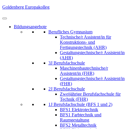
Skip
Goldenberg Europakolleg
to
content
(Press
Bildungsangebote
Enter)
Berufliches Gymnasium
Technische/r Assistent/in für
Konstruktions- und
Fertigungstechnik (AHR)
Gestaltungstechnische/r Assistent/in
(AHR)
3J Berufsfachschule
Maschinenbautechnische/r
Assistent/in (FHR)
Gestaltungstechnische/r Assistent/in
(FHR)
2J Berufsfachschule
Zweijährige Berufsfachschule für
Technik (FHR)
1J Berufsfachschule (BFS 1 und 2)
BFS1 Elektrotechnik
BFS1 Farbtechnik und
Raumgestaltung
BFS2 Metalltechnik