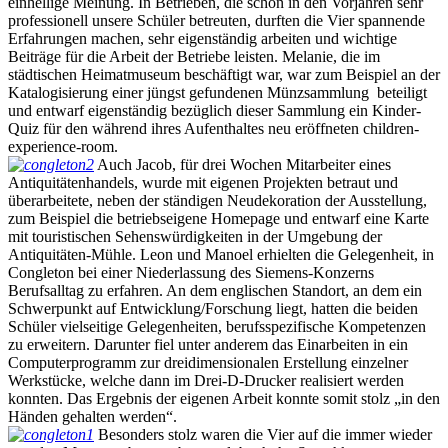
einhellige Meinung. In Betrieben, die schon in den Vorjahren sehr
professionell unsere Schüler betreuten, durften die Vier spannende
Erfahrungen machen, sehr eigenständig arbeiten und wichtige
Beiträge für die Arbeit der Betriebe leisten. Melanie, die im
städtischen Heimatmuseum beschäftigt war, war zum Beispiel an der
Katalogisierung einer jüngst gefundenen Münzsammlung beteiligt
und entwarf eigenständig bezüglich dieser Sammlung ein Kinder-
Quiz für den während ihres Aufenthaltes neu eröffneten children-
experience-room.
Auch Jacob, für drei Wochen Mitarbeiter eines
Antiquitätenhandels, wurde mit eigenen Projekten betraut und
überarbeitete, neben der ständigen Neudekoration der Ausstellung,
zum Beispiel die betriebseigene Homepage und entwarf eine Karte
mit touristischen Sehenswürdigkeiten in der Umgebung der
Antiquitäten-Mühle. Leon und Manoel erhielten die Gelegenheit, in
Congleton bei einer Niederlassung des Siemens-Konzerns
Berufsalltag zu erfahren. An dem englischen Standort, an dem ein
Schwerpunkt auf Entwicklung/Forschung liegt, hatten die beiden
Schüler vielseitige Gelegenheiten, berufsspezifische Kompetenzen
zu erweitern. Darunter fiel unter anderem das Einarbeiten in ein
Computerprogramm zur dreidimensionalen Erstellung einzelner
Werkstücke, welche dann im Drei-D-Drucker realisiert werden
konnten. Das Ergebnis der eigenen Arbeit konnte somit stolz „in den
Händen gehalten werden“.
Besonders stolz waren die Vier auf die immer wieder