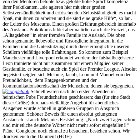
von den Mentoren betonte bzw. gelobte hohe Sprachkompetenz
ihrer Praktikanten, „sie agieren hier mit einer großen
Selbstverständlichkeit und erfrischenden Selbstständigkeit, es macht
Spaß, mit ihnen zu arbeiten und sie sind eine große Hilfe“, so Ian,
der Leiter des Museums. Einen großen Erfahrungsbereich innerhalb
des Ausland- Praktikums bildet aber natürlich auch die Freizeit, das
„Alltagsleben“ in einer fremden Familie im Ausland. Die oben
schon genannte, liebevolle und fürsorgliche Integration in die
Familien und die Unterstützung durch diese ermöglichte unseren
Schülern vielfältige tolle Erfahrungen. So konnten zum Beispiel
Manchester und Liverpool erkundet werden; der fußballbegeisterte
Leon trainierte nicht nur zusammen mit einem Mitglied seiner
Gastfamilie, er besuchte auch ein Spiel der Premier League. Absolut
begeistert zeigten sich Melanie, Jacob, Leon und Manoel von der
Freundlichkeit, dem Entgegenkommen und der
Kommunikationsbereitschaft der Menschen, denen sie begegneten.
Schnell waren nach den ersten Abenden in
heimischen Pubs Freundschaften geschlossen; das (für eine Stadt
dieser Größe) durchaus vielfältige Angebot für abendliches
Ausgehen wurde schnell in größeren Gruppen in Anspruch
genommen. Schöner Beweis für einen absolut gelungenen
Austausch ist auch Melanies Feststellung: „Nach zwei Tagen schon
sind mir etliche deutsche Wörter nicht mehr sofort eingefallen!!“
Pläne, Congleton noch einmal zu besuchen, bestehen schon. Wir
drücken euch die Daumen! (HÖH)