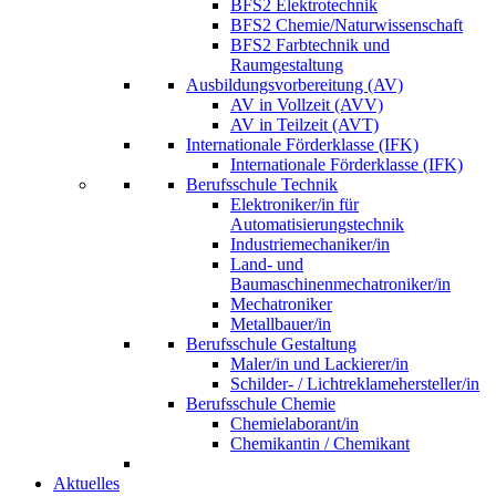
BFS2 Elektrotechnik
BFS2 Chemie/Naturwissenschaft
BFS2 Farbtechnik und
Raumgestaltung
Ausbildungsvorbereitung (AV)
AV in Vollzeit (AVV)
AV in Teilzeit (AVT)
Internationale Förderklasse (IFK)
Internationale Förderklasse (IFK)
Berufsschule Technik
Elektroniker/in für
Automatisierungstechnik
Industriemechaniker/in
Land- und
Baumaschinenmechatroniker/in
Mechatroniker
Metallbauer/in
Berufsschule Gestaltung
Maler/in und Lackierer/in
Schilder- / Lichtreklamehersteller/in
Berufsschule Chemie
Chemielaborant/in
Chemikantin / Chemikant
Aktuelles