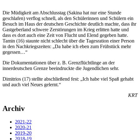
Die Müdigkeit am Abschlusstag (Sakina hat nur eine Stunde
geschlafen) verflog schnell, als den Schülerinnen und Schülern ein
Besuch im Haus der deutschen Geschichte deutlich machte, dass ihr
Gastgeberland schwere Zerstörungen im Krieg erlitten hatte und
dass es dort auch eine Zeit von Flucht und Elend gegeben hatte.
Tamin (16) staunte nicht schlecht über die Tagesration einer Person
in den Nachkriegszeiten: „Da habe ich eben zum Frühstück mehr
gegessen…“
Die Dokumentationen über z. B. Grenzflüchtlinge an der
innerdeutschen Grenze beeindruckte die Jugendlichen sehr.
Dimitrios (17) stellte abschließend fest: „Ich habe viel Spaß gehabt
und auch viel Neues gelernt.“
KRT
Archiv
2021-22
2020-21
2019-20
2018-19