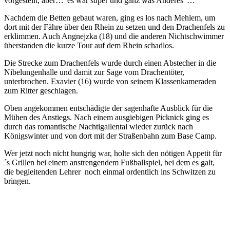
vorgestellt, aber…“es war super und ganz was Anderes“…
Nachdem die Betten gebaut waren, ging es los nach Mehlem, um
dort mit der Fähre über den Rhein zu setzen und den Drachenfels zu
erklimmen. Auch Angnejzka (18) und die anderen Nichtschwimmer
überstanden die kurze Tour auf dem Rhein schadlos.
Die Strecke zum Drachenfels wurde durch einen Abstecher in die
Nibelungenhalle und damit zur Sage vom Drachentöter,
unterbrochen. Exavier (16) wurde von seinem Klassenkameraden
zum Ritter geschlagen.
Oben angekommen entschädigte der sagenhafte Ausblick für die
Mühen des Anstiegs. Nach einem ausgiebigen Picknick ging es
durch das romantische Nachtigallental wieder zurück nach
Königswinter und von dort mit der Straßenbahn zum Base Camp.
Wer jetzt noch nicht hungrig war, holte sich den nötigen Appetit für
´s Grillen bei einem anstrengendem Fußballspiel, bei dem es galt,
die begleitenden Lehrer noch einmal ordentlich ins Schwitzen zu
bringen.