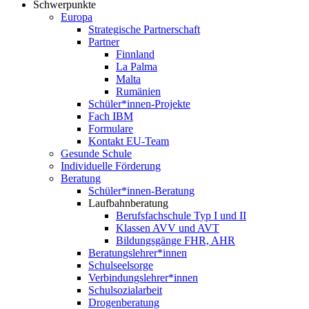
Schwerpunkte
Europa
Strategische Partnerschaft
Partner
Finnland
La Palma
Malta
Rumänien
Schüler*innen-Projekte
Fach IBM
Formulare
Kontakt EU-Team
Gesunde Schule
Individuelle Förderung
Beratung
Schüler*innen-Beratung
Laufbahnberatung
Berufsfachschule Typ I und II
Klassen AVV und AVT
Bildungsgänge FHR, AHR
Beratungslehrer*innen
Schulseelsorge
Verbindungslehrer*innen
Schulsozialarbeit
Drogenberatung