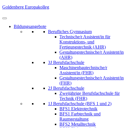
Skip
Goldenberg Europakolleg
to
content
(Press
Bildungsangebote
Enter)
Berufliches Gymnasium
Technische/r Assistent/in für
Konstruktions- und
Fertigungstechnik (AHR)
Gestaltungstechnische/r Assistent/in
(AHR)
3J Berufsfachschule
Maschinenbautechnische/r
Assistent/in (FHR)
Gestaltungstechnische/r Assistent/in
(FHR)
2J Berufsfachschule
Zweijährige Berufsfachschule für
Technik (FHR)
1J Berufsfachschule (BFS 1 und 2)
BFS1 Elektrotechnik
BFS1 Farbtechnik und
Raumgestaltung
BFS2 Metalltechnik