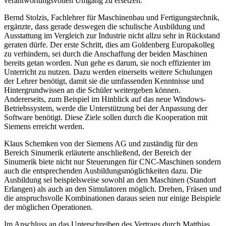
verantwortungsvollen Umgang zu ersetzen.
Bernd Stolzis, Fachlehrer für Maschinenbau und Fertigungstechnik,
ergänzte, dass gerade deswegen die schulische Ausbildung und
Ausstattung im Vergleich zur Industrie nicht allzu sehr in Rückstand
geraten dürfe. Der erste Schritt, dies am Goldenberg Europakolleg
zu verhindern, sei durch die Anschaffung der beiden Maschinen
bereits getan worden. Nun gehe es darum, sie noch effizienter im
Unterricht zu nutzen. Dazu werden einerseits weitere Schulungen
der Lehrer benötigt, damit sie die umfassenden Kenntnisse und
Hintergrundwissen an die Schüler weitergeben können.
Andererseits, zum Beispiel im Hinblick auf das neue Windows-
Betriebssystem, werde die Unterstützung bei der Anpassung der
Software benötigt. Diese Ziele sollen durch die Kooperation mit
Siemens erreicht werden.
Klaus Schemken von der Siemens AG und zuständig für den
Bereich Sinumerik erläuterte anschließend, der Bereich der
Sinumerik biete nicht nur Steuerungen für CNC-Maschinen sondern
auch die entsprechenden Ausbildungsmöglichkeiten dazu. Die
Ausbildung sei beispielsweise sowohl an den Maschinen (Standort
Erlangen) als auch an den Simulatoren möglich. Drehen, Fräsen und
die anspruchsvolle Kombinationen daraus seien nur einige Beispiele
der möglichen Operationen.
Im Anschluss an das Unterschreiben des Vertrags durch Matthias