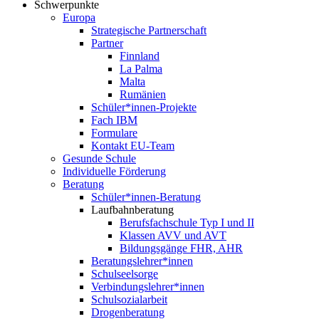
Schwerpunkte
Europa
Strategische Partnerschaft
Partner
Finnland
La Palma
Malta
Rumänien
Schüler*innen-Projekte
Fach IBM
Formulare
Kontakt EU-Team
Gesunde Schule
Individuelle Förderung
Beratung
Schüler*innen-Beratung
Laufbahnberatung
Berufsfachschule Typ I und II
Klassen AVV und AVT
Bildungsgänge FHR, AHR
Beratungslehrer*innen
Schulseelsorge
Verbindungslehrer*innen
Schulsozialarbeit
Drogenberatung