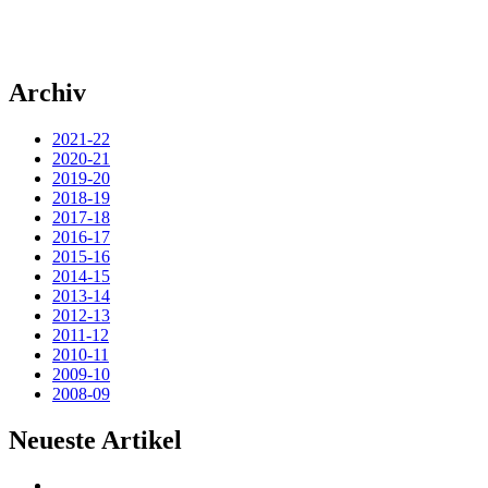
Archiv
2021-22
2020-21
2019-20
2018-19
2017-18
2016-17
2015-16
2014-15
2013-14
2012-13
2011-12
2010-11
2009-10
2008-09
Neueste Artikel