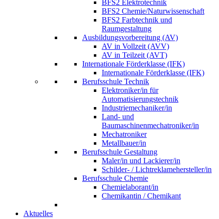
BFS2 Elektrotechnik
BFS2 Chemie/Naturwissenschaft
BFS2 Farbtechnik und
Raumgestaltung
Ausbildungsvorbereitung (AV)
AV in Vollzeit (AVV)
AV in Teilzeit (AVT)
Internationale Förderklasse (IFK)
Internationale Förderklasse (IFK)
Berufsschule Technik
Elektroniker/in für
Automatisierungstechnik
Industriemechaniker/in
Land- und
Baumaschinenmechatroniker/in
Mechatroniker
Metallbauer/in
Berufsschule Gestaltung
Maler/in und Lackierer/in
Schilder- / Lichtreklamehersteller/in
Berufsschule Chemie
Chemielaborant/in
Chemikantin / Chemikant
Aktuelles