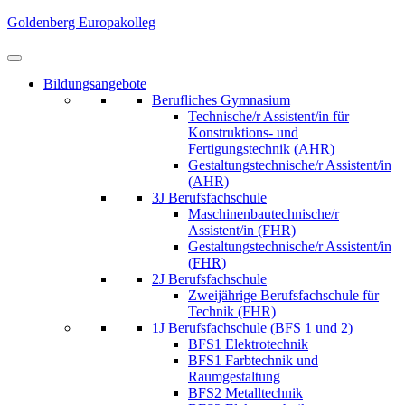
Skip
Goldenberg Europakolleg
to
content
(Press
Bildungsangebote
Enter)
Berufliches Gymnasium
Technische/r Assistent/in für
Konstruktions- und
Fertigungstechnik (AHR)
Gestaltungstechnische/r Assistent/in
(AHR)
3J Berufsfachschule
Maschinenbautechnische/r
Assistent/in (FHR)
Gestaltungstechnische/r Assistent/in
(FHR)
2J Berufsfachschule
Zweijährige Berufsfachschule für
Technik (FHR)
1J Berufsfachschule (BFS 1 und 2)
BFS1 Elektrotechnik
BFS1 Farbtechnik und
Raumgestaltung
BFS2 Metalltechnik