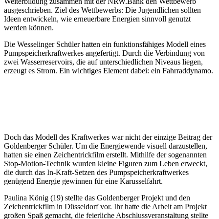
Weiterbildung zusammen mit der NRW.Bank den Wettbewerb
ausgeschrieben. Ziel des Wettbewerbs: Die Jugendlichen sollten
Ideen entwickeln, wie erneuerbare Energien sinnvoll genutzt
werden können.
Die Wesselinger Schüler hatten ein funktionsfähiges Modell eines
Pumpspeicherkraftwerkes angefertigt. Durch die Verbindung von
zwei Wasserreservoirs, die auf unterschiedlichen Niveaus liegen,
erzeugt es Strom. Ein wichtiges Element dabei: ein Fahrraddynamo.
Doch das Modell des Kraftwerkes war nicht der einzige Beitrag der
Goldenberger Schüler. Um die Energiewende visuell darzustellen,
hatten sie einen Zeichentrickfilm erstellt. Mithilfe der sogenannten
Stop-Motion-Technik wurden kleine Figuren zum Leben erweckt,
die durch das In-Kraft-Setzen des Pumpspeicherkraftwerkes
genügend Energie gewinnen für eine Karusselfahrt.
Paulina König (19) stellte das Goldenberger Projekt und den
Zeichentrickfilm in Düsseldorf vor. Ihr hatte die Arbeit am Projekt
großen Spaß gemacht, die feierliche Abschlussveranstaltung stellte