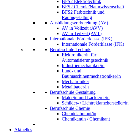
BFS2 Elektrotechnik
BFS2 Chemie/Naturwissenschaft
BFS2 Farbtechnik und
Raumgestaltung
Ausbildungsvorbereitung (AV)
AV in Vollzeit (AVV)
AV in Teilzeit (AVT)
Internationale Förderklasse (IFK)
Internationale Förderklasse (IFK)
Berufsschule Technik
Elektroniker/in für
Automatisierungstechnik
Industriemechaniker/in
Land- und
Baumaschinenmechatroniker/in
Mechatroniker
Metallbauer/in
Berufsschule Gestaltung
Maler/in und Lackierer/in
Schilder- / Lichtreklamehersteller/in
Berufsschule Chemie
Chemielaborant/in
Chemikantin / Chemikant
Aktuelles