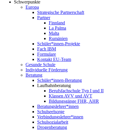
Schwerpunkte
Europa
Strategische Partnerschaft
Partner
Finnland
La Palma
Malta
Rumänien
Schüler*innen-Projekte
Fach IBM
Formulare
Kontakt EU-Team
Gesunde Schule
Individuelle Förderung
Beratung
Schüler*innen-Beratung
Laufbahnberatung
Berufsfachschule Typ I und II
Klassen AVV und AVT
Bildungsgänge FHR, AHR
Beratungslehrer*innen
Schulseelsorge
Verbindungslehrer*innen
Schulsozialarbeit
Drogenberatung