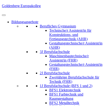
Skip
Goldenberg Europakolleg
to
content
(Press
Bildungsangebote
Enter)
Berufliches Gymnasium
Technische/r Assistent/in für
Konstruktions- und
Fertigungstechnik (AHR)
Gestaltungstechnische/r Assistent/in
(AHR)
3J Berufsfachschule
Maschinenbautechnische/r
Assistent/in (FHR)
Gestaltungstechnische/r Assistent/in
(FHR)
2J Berufsfachschule
Zweijährige Berufsfachschule für
Technik (FHR)
1J Berufsfachschule (BFS 1 und 2)
BFS1 Elektrotechnik
BFS1 Farbtechnik und
Raumgestaltung
BFS2 Metalltechnik