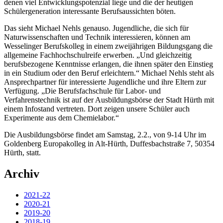
denen viel Entwicklungspotenzial liege und die der heutigen
Schülergeneration interessante Berufsaussichten böten.
Das sieht Michael Nehls genauso. Jugendliche, die sich für
Naturwissenschaften und Technik interessieren, können am
Wesselinger Berufskolleg in einem zweijährigen Bildungsgang die
allgemeine Fachhochschulreife erwerben. „Und gleichzeitig
berufsbezogene Kenntnisse erlangen, die ihnen später den Einstieg
in ein Studium oder den Beruf erleichtern.“ Michael Nehls steht als
Ansprechpartner für interessierte Jugendliche und ihre Eltern zur
Verfügung. „Die Berufsfachschule für Labor- und
Verfahrenstechnik ist auf der Ausbildungsbörse der Stadt Hürth mit
einem Infostand vertreten. Dort zeigen unsere Schüler auch
Experimente aus dem Chemielabor.“
Die Ausbildungsbörse findet am Samstag, 2.2., von 9-14 Uhr im
Goldenberg Europakolleg in Alt-Hürth, Duffesbachstraße 7, 50354
Hürth, statt.
Archiv
2021-22
2020-21
2019-20
2018-19