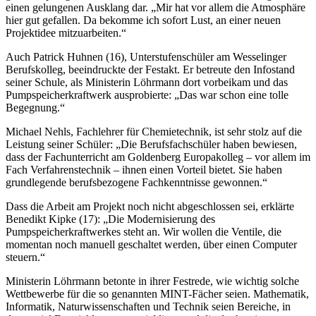
einen gelungenen Ausklang dar. „Mir hat vor allem die Atmosphäre
hier gut gefallen. Da bekomme ich sofort Lust, an einer neuen
Projektidee mitzuarbeiten.“
Auch Patrick Huhnen (16), Unterstufenschüler am Wesselinger
Berufskolleg, beeindruckte der Festakt. Er betreute den Infostand
seiner Schule, als Ministerin Löhrmann dort vorbeikam und das
Pumpspeicherkraftwerk ausprobierte: „Das war schon eine tolle
Begegnung.“
Michael Nehls, Fachlehrer für Chemietechnik, ist sehr stolz auf die
Leistung seiner Schüler: „Die Berufsfachschüler haben bewiesen,
dass der Fachunterricht am Goldenberg Europakolleg – vor allem im
Fach Verfahrenstechnik – ihnen einen Vorteil bietet. Sie haben
grundlegende berufsbezogene Fachkenntnisse gewonnen.“
Dass die Arbeit am Projekt noch nicht abgeschlossen sei, erklärte
Benedikt Kipke (17): „Die Modernisierung des
Pumpspeicherkraftwerkes steht an. Wir wollen die Ventile, die
momentan noch manuell geschaltet werden, über einen Computer
steuern.“
Ministerin Löhrmann betonte in ihrer Festrede, wie wichtig solche
Wettbewerbe für die so genannten MINT-Fächer seien. Mathematik,
Informatik, Naturwissenschaften und Technik seien Bereiche, in