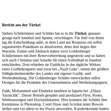
Bericht aus der Türkei
Sieben Schülerinnen und Schüler hat es in die
Türkei
, genauer
gesagt nach Istanbul und Isparta, verschlagen. Für fünf von ihnen
lag die Entscheidung nahe, in dem Land am Bosporus ein selbst
organisiertes Praktikum zu absolvieren, denn dort liegen ihre
Wurzeln. Emine und Abdusch haben zwei Goldenberger
Schülerinnen mit ihrer Reisevorbereitung angesteckt und so haben
sich auch Christina und Annette für einen Aufenthalt in Istanbul
entschieden. Dort erhielten sie Einblicke in das tägliche Wirken
eines Grafikdesigners und zwar bei „Nazli Gida“, einem der größten
Süßigkeitenhersteller des Landes mit eigener Grafik- und
Werbeabteilung. Die Goldenberger Schüler entwickelten selbst
Designs für die Produkte des Unternehmens und Werbekampagnen.
Fatih, Mohammed und Ebubekir landeten in Isparta bei „Dilara
Yayincilik“. Dieser Betrieb gestaltet und produziert Flyer, Poster,
Werbeanzeigen und Hochzeitskarten. Hier konnten die Schüler ihre
Kenntnisse in Photoshop, Corel Draw und Acrobat unter Beweis
stellen und vor allem in der Praxis anwenden. Kundenkontakt hatten