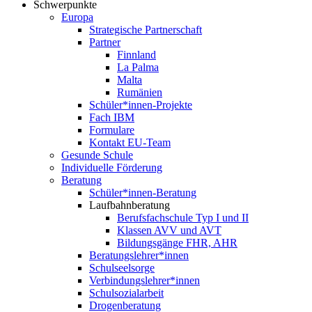
Schwerpunkte
Europa
Strategische Partnerschaft
Partner
Finnland
La Palma
Malta
Rumänien
Schüler*innen-Projekte
Fach IBM
Formulare
Kontakt EU-Team
Gesunde Schule
Individuelle Förderung
Beratung
Schüler*innen-Beratung
Laufbahnberatung
Berufsfachschule Typ I und II
Klassen AVV und AVT
Bildungsgänge FHR, AHR
Beratungslehrer*innen
Schulseelsorge
Verbindungslehrer*innen
Schulsozialarbeit
Drogenberatung