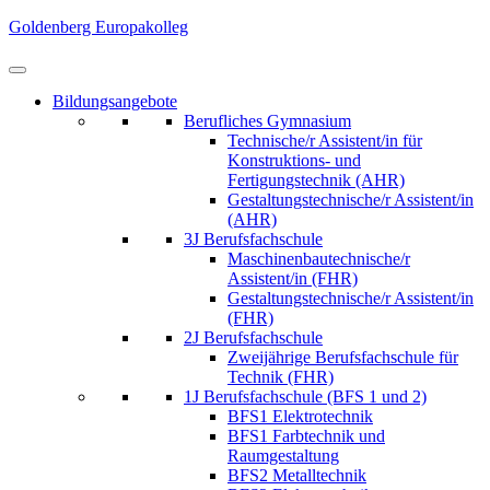
Skip
Goldenberg Europakolleg
to
content
(Press
Bildungsangebote
Enter)
Berufliches Gymnasium
Technische/r Assistent/in für
Konstruktions- und
Fertigungstechnik (AHR)
Gestaltungstechnische/r Assistent/in
(AHR)
3J Berufsfachschule
Maschinenbautechnische/r
Assistent/in (FHR)
Gestaltungstechnische/r Assistent/in
(FHR)
2J Berufsfachschule
Zweijährige Berufsfachschule für
Technik (FHR)
1J Berufsfachschule (BFS 1 und 2)
BFS1 Elektrotechnik
BFS1 Farbtechnik und
Raumgestaltung
BFS2 Metalltechnik