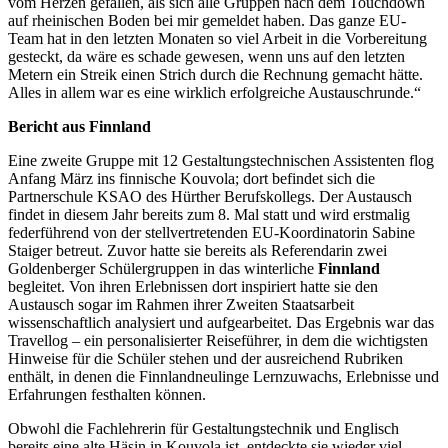
vom Herzen gefallen, als sich alle Gruppen nach dem Touchdown
auf rheinischen Boden bei mir gemeldet haben. Das ganze EU-
Team hat in den letzten Monaten so viel Arbeit in die Vorbereitung
gesteckt, da wäre es schade gewesen, wenn uns auf den letzten
Metern ein Streik einen Strich durch die Rechnung gemacht hätte.
Alles in allem war es eine wirklich erfolgreiche Austauschrunde.“
Bericht aus Finnland
Eine zweite Gruppe mit 12 Gestaltungstechnischen Assistenten flog
Anfang März ins finnische Kouvola; dort befindet sich die
Partnerschule KSAO des Hürther Berufskollegs. Der Austausch
findet in diesem Jahr bereits zum 8. Mal statt und wird erstmalig
federführend von der stellvertretenden EU-Koordinatorin Sabine
Staiger betreut. Zuvor hatte sie bereits als Referendarin zwei
Goldenberger Schülergruppen in das winterliche
Finnland
begleitet. Von ihren Erlebnissen dort inspiriert hatte sie den
Austausch sogar im Rahmen ihrer Zweiten Staatsarbeit
wissenschaftlich analysiert und aufgearbeitet. Das Ergebnis war das
Travellog – ein personalisierter Reiseführer, in dem die wichtigsten
Hinweise für die Schüler stehen und der ausreichend Rubriken
enthält, in denen die Finnlandneulinge Lernzuwachs, Erlebnisse und
Erfahrungen festhalten können.
Obwohl die Fachlehrerin für Gestaltungstechnik und Englisch
bereits eine alte Häsin in Kouvola ist, entdeckte sie wieder viel