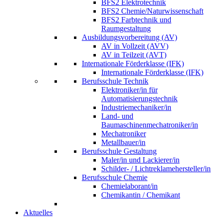
BFS2 Elektrotechnik
BFS2 Chemie/Naturwissenschaft
BFS2 Farbtechnik und
Raumgestaltung
Ausbildungsvorbereitung (AV)
AV in Vollzeit (AVV)
AV in Teilzeit (AVT)
Internationale Förderklasse (IFK)
Internationale Förderklasse (IFK)
Berufsschule Technik
Elektroniker/in für
Automatisierungstechnik
Industriemechaniker/in
Land- und
Baumaschinenmechatroniker/in
Mechatroniker
Metallbauer/in
Berufsschule Gestaltung
Maler/in und Lackierer/in
Schilder- / Lichtreklamehersteller/in
Berufsschule Chemie
Chemielaborant/in
Chemikantin / Chemikant
Aktuelles