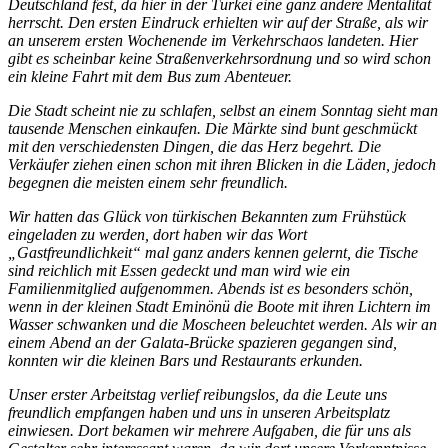
Deutschland fest, da hier in der Türkei eine ganz andere Mentalität
herrscht. Den ersten Eindruck erhielten wir auf der Straße, als wir
an unserem ersten Wochenende im Verkehrschaos landeten. Hier
gibt es scheinbar keine Straßenverkehrsordnung und so wird schon
ein kleine Fahrt mit dem Bus zum Abenteuer.
Die Stadt scheint nie zu schlafen, selbst an einem Sonntag sieht man
tausende Menschen einkaufen. Die Märkte sind bunt geschmückt
mit den verschiedensten Dingen, die das Herz begehrt. Die
Verkäufer ziehen einen schon mit ihren Blicken in die Läden, jedoch
begegnen die meisten einem sehr freundlich.
Wir hatten das Glück von türkischen Bekannten zum Frühstück
eingeladen zu werden, dort haben wir das Wort
„Gastfreundlichkeit“ mal ganz anders kennen gelernt, die Tische
sind reichlich mit Essen gedeckt und man wird wie ein
Familienmitglied aufgenommen. Abends ist es besonders schön,
wenn in der kleinen Stadt Eminönü die Boote mit ihren Lichtern im
Wasser schwanken und die Moscheen beleuchtet werden. Als wir an
einem Abend an der Galata-Brücke spazieren gegangen sind,
konnten wir die kleinen Bars und Restaurants erkunden.
Unser erster Arbeitstag verlief reibungslos, da die Leute uns
freundlich empfangen haben und uns in unseren Arbeitsplatz
einwiesen. Dort bekamen wir mehrere Aufgaben, die für uns als