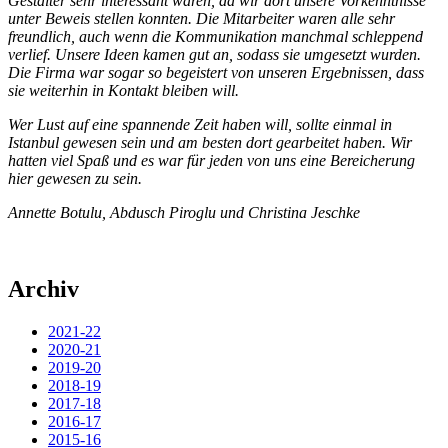
Gestalter sehr interessant waren, da wir dort unsere Vorkenntnisse
unter Beweis stellen konnten. Die Mitarbeiter waren alle sehr
freundlich, auch wenn die Kommunikation manchmal schleppend
verlief. Unsere Ideen kamen gut an, sodass sie umgesetzt wurden.
Die Firma war sogar so begeistert von unseren Ergebnissen, dass
sie weiterhin in Kontakt bleiben will.
Wer Lust auf eine spannende Zeit haben will, sollte einmal in
Istanbul gewesen sein und am besten dort gearbeitet haben. Wir
hatten viel Spaß und es war für jeden von uns eine Bereicherung
hier gewesen zu sein.
Annette Botulu, Abdusch Piroglu und Christina Jeschke
Archiv
2021-22
2020-21
2019-20
2018-19
2017-18
2016-17
2015-16