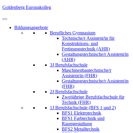
Skip
Goldenberg Europakolleg
to
content
(Press
Bildungsangebote
Enter)
Berufliches Gymnasium
Technische/r Assistent/in für
Konstruktions- und
Fertigungstechnik (AHR)
Gestaltungstechnische/r Assistent/in
(AHR)
3J Berufsfachschule
Maschinenbautechnische/r
Assistent/in (FHR)
Gestaltungstechnische/r Assistent/in
(FHR)
2J Berufsfachschule
Zweijährige Berufsfachschule für
Technik (FHR)
1J Berufsfachschule (BFS 1 und 2)
BFS1 Elektrotechnik
BFS1 Farbtechnik und
Raumgestaltung
BFS2 Metalltechnik