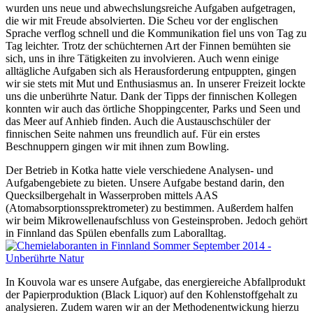
wurden uns neue und abwechslungsreiche Aufgaben aufgetragen,
die wir mit Freude absolvierten. Die Scheu vor der englischen
Sprache verflog schnell und die Kommunikation fiel uns von Tag zu
Tag leichter. Trotz der schüchternen Art der Finnen bemühten sie
sich, uns in ihre Tätigkeiten zu involvieren. Auch wenn einige
alltägliche Aufgaben sich als Herausforderung entpuppten, gingen
wir sie stets mit Mut und Enthusiasmus an. In unserer Freizeit lockte
uns die unberührte Natur. Dank der Tipps der finnischen Kollegen
konnten wir auch das örtliche Shoppingcenter, Parks und Seen und
das Meer auf Anhieb finden. Auch die Austauschschüler der
finnischen Seite nahmen uns freundlich auf. Für ein erstes
Beschnuppern gingen wir mit ihnen zum Bowling.
Der Betrieb in Kotka hatte viele verschiedene Analysen- und
Aufgabengebiete zu bieten. Unsere Aufgabe bestand darin, den
Quecksilbergehalt in Wasserproben mittels AAS
(Atomabsorptionssprektrometer) zu bestimmen. Außerdem halfen
wir beim Mikrowellenaufschluss von Gesteinsproben. Jedoch gehört
in Finnland das Spülen ebenfalls zum Laboralltag.
In Kouvola war es unsere Aufgabe, das energiereiche Abfallprodukt
der Papierproduktion (Black Liquor) auf den Kohlenstoffgehalt zu
analysieren. Zudem waren wir an der Methodenentwickung hierzu