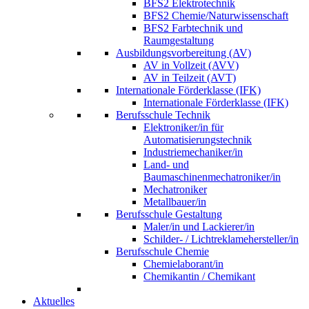
BFS2 Elektrotechnik
BFS2 Chemie/Naturwissenschaft
BFS2 Farbtechnik und
Raumgestaltung
Ausbildungsvorbereitung (AV)
AV in Vollzeit (AVV)
AV in Teilzeit (AVT)
Internationale Förderklasse (IFK)
Internationale Förderklasse (IFK)
Berufsschule Technik
Elektroniker/in für
Automatisierungstechnik
Industriemechaniker/in
Land- und
Baumaschinenmechatroniker/in
Mechatroniker
Metallbauer/in
Berufsschule Gestaltung
Maler/in und Lackierer/in
Schilder- / Lichtreklamehersteller/in
Berufsschule Chemie
Chemielaborant/in
Chemikantin / Chemikant
Aktuelles