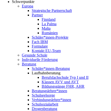
Schwerpunkte
Europa
Strategische Partnerschaft
Partner
Finnland
La Palma
Malta
Rumänien
Schüler*innen-Projekte
Fach IBM
Formulare
Kontakt EU-Team
Gesunde Schule
Individuelle Förderung
Beratung
Schüler*innen-Beratung
Laufbahnberatung
Berufsfachschule Typ I und II
Klassen AVV und AVT
Bildungsgänge FHR, AHR
Beratungslehrer*innen
Schulseelsorge
Verbindungslehrer*innen
Schulsozialarbeit
Drogenberatung