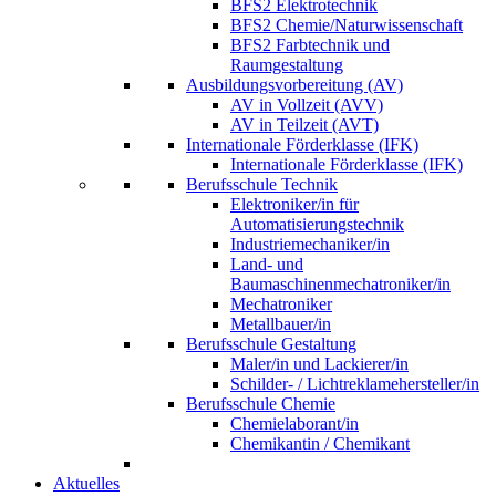
BFS2 Elektrotechnik
BFS2 Chemie/Naturwissenschaft
BFS2 Farbtechnik und
Raumgestaltung
Ausbildungsvorbereitung (AV)
AV in Vollzeit (AVV)
AV in Teilzeit (AVT)
Internationale Förderklasse (IFK)
Internationale Förderklasse (IFK)
Berufsschule Technik
Elektroniker/in für
Automatisierungstechnik
Industriemechaniker/in
Land- und
Baumaschinenmechatroniker/in
Mechatroniker
Metallbauer/in
Berufsschule Gestaltung
Maler/in und Lackierer/in
Schilder- / Lichtreklamehersteller/in
Berufsschule Chemie
Chemielaborant/in
Chemikantin / Chemikant
Aktuelles