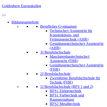
Skip
Goldenberg Europakolleg
to
content
(Press
Bildungsangebote
Enter)
Berufliches Gymnasium
Technische/r Assistent/in für
Konstruktions- und
Fertigungstechnik (AHR)
Gestaltungstechnische/r Assistent/in
(AHR)
3J Berufsfachschule
Maschinenbautechnische/r
Assistent/in (FHR)
Gestaltungstechnische/r Assistent/in
(FHR)
2J Berufsfachschule
Zweijährige Berufsfachschule für
Technik (FHR)
1J Berufsfachschule (BFS 1 und 2)
BFS1 Elektrotechnik
BFS1 Farbtechnik und
Raumgestaltung
BFS2 Metalltechnik