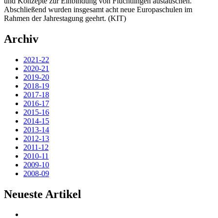
und Konzepte zur Einbindung von Flüchtlingen austauschen.
Abschließend wurden insgesamt acht neue Europaschulen im
Rahmen der Jahrestagung geehrt. (KIT)
Archiv
2021-22
2020-21
2019-20
2018-19
2017-18
2016-17
2015-16
2014-15
2013-14
2012-13
2011-12
2010-11
2009-10
2008-09
Neueste Artikel