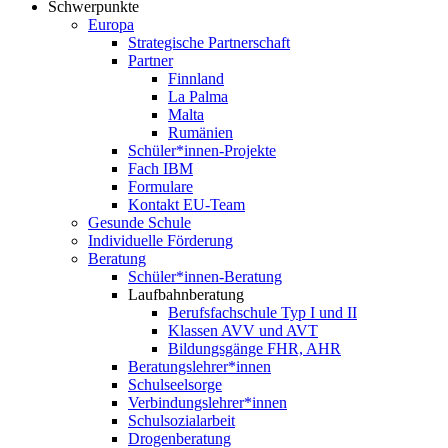
Schwerpunkte
Europa
Strategische Partnerschaft
Partner
Finnland
La Palma
Malta
Rumänien
Schüler*innen-Projekte
Fach IBM
Formulare
Kontakt EU-Team
Gesunde Schule
Individuelle Förderung
Beratung
Schüler*innen-Beratung
Laufbahnberatung
Berufsfachschule Typ I und II
Klassen AVV und AVT
Bildungsgänge FHR, AHR
Beratungslehrer*innen
Schulseelsorge
Verbindungslehrer*innen
Schulsozialarbeit
Drogenberatung