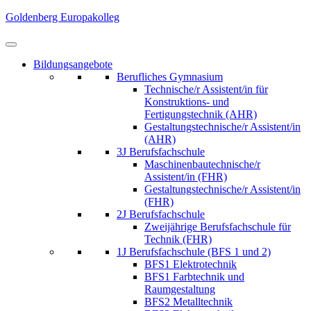
Skip
Goldenberg Europakolleg
to
content
(Press
Bildungsangebote
Enter)
Berufliches Gymnasium
Technische/r Assistent/in für
Konstruktions- und
Fertigungstechnik (AHR)
Gestaltungstechnische/r Assistent/in
(AHR)
3J Berufsfachschule
Maschinenbautechnische/r
Assistent/in (FHR)
Gestaltungstechnische/r Assistent/in
(FHR)
2J Berufsfachschule
Zweijährige Berufsfachschule für
Technik (FHR)
1J Berufsfachschule (BFS 1 und 2)
BFS1 Elektrotechnik
BFS1 Farbtechnik und
Raumgestaltung
BFS2 Metalltechnik