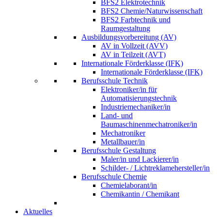
BFS2 Elektrotechnik
BFS2 Chemie/Naturwissenschaft
BFS2 Farbtechnik und
Raumgestaltung
Ausbildungsvorbereitung (AV)
AV in Vollzeit (AVV)
AV in Teilzeit (AVT)
Internationale Förderklasse (IFK)
Internationale Förderklasse (IFK)
Berufsschule Technik
Elektroniker/in für
Automatisierungstechnik
Industriemechaniker/in
Land- und
Baumaschinenmechatroniker/in
Mechatroniker
Metallbauer/in
Berufsschule Gestaltung
Maler/in und Lackierer/in
Schilder- / Lichtreklamehersteller/in
Berufsschule Chemie
Chemielaborant/in
Chemikantin / Chemikant
Aktuelles