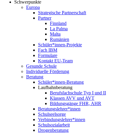
Schwerpunkte
Europa
Strategische Partnerschaft
Partner
Finnland
La Palma
Malta
Rumänien
Schüler*innen-Projekte
Fach IBM
Formulare
Kontakt EU-Team
Gesunde Schule
Individuelle Förderung
Beratung
Schüler*innen-Beratung
Laufbahnberatung
Berufsfachschule Typ I und II
Klassen AVV und AVT
Bildungsgänge FHR, AHR
Beratungslehrer*innen
Schulseelsorge
Verbindungslehrer*innen
Schulsozialarbeit
Drogenberatung