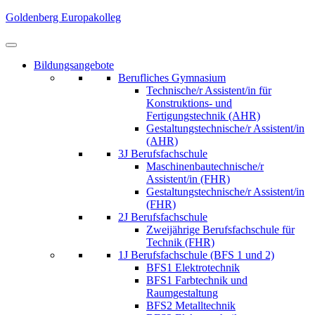
Skip
Goldenberg Europakolleg
to
content
(Press
Bildungsangebote
Enter)
Berufliches Gymnasium
Technische/r Assistent/in für
Konstruktions- und
Fertigungstechnik (AHR)
Gestaltungstechnische/r Assistent/in
(AHR)
3J Berufsfachschule
Maschinenbautechnische/r
Assistent/in (FHR)
Gestaltungstechnische/r Assistent/in
(FHR)
2J Berufsfachschule
Zweijährige Berufsfachschule für
Technik (FHR)
1J Berufsfachschule (BFS 1 und 2)
BFS1 Elektrotechnik
BFS1 Farbtechnik und
Raumgestaltung
BFS2 Metalltechnik