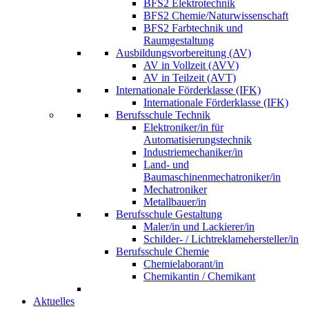
BFS2 Elektrotechnik
BFS2 Chemie/Naturwissenschaft
BFS2 Farbtechnik und
Raumgestaltung
Ausbildungsvorbereitung (AV)
AV in Vollzeit (AVV)
AV in Teilzeit (AVT)
Internationale Förderklasse (IFK)
Internationale Förderklasse (IFK)
Berufsschule Technik
Elektroniker/in für
Automatisierungstechnik
Industriemechaniker/in
Land- und
Baumaschinenmechatroniker/in
Mechatroniker
Metallbauer/in
Berufsschule Gestaltung
Maler/in und Lackierer/in
Schilder- / Lichtreklamehersteller/in
Berufsschule Chemie
Chemielaborant/in
Chemikantin / Chemikant
Aktuelles