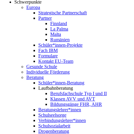
Schwerpunkte
Europa
Strategische Partnerschaft
Partner
Finnland
La Palma
Malta
Rumänien
Schüler*innen-Projekte
Fach IBM
Formulare
Kontakt EU-Team
Gesunde Schule
Individuelle Förderung
Beratung
Schüler*innen-Beratung
Laufbahnberatung
Berufsfachschule Typ I und II
Klassen AVV und AVT
Bildungsgänge FHR, AHR
Beratungslehrer*innen
Schulseelsorge
Verbindungslehrer*innen
Schulsozialarbeit
Drogenberatung